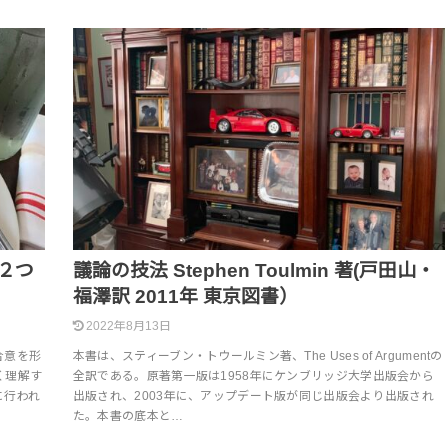
n:２つ
議論の技法 Stephen Toulmin 著(戸田山・
福澤訳 2011年 東京図書）
2022年8月13日
合意を形
本書は、スティーブン・トウールミン著、The Uses of Argumentの
く理解す
全訳である。原著第一版は1958年にケンブリッジ大学出版会から
に行われ
出版され、2003年に、アップデート版が同じ出版会より出版され
た。本書の底本と…