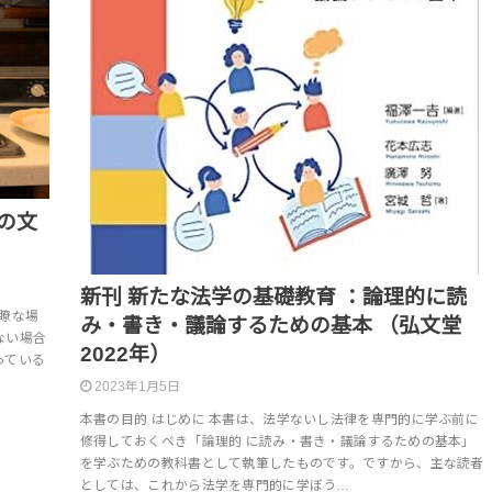
の文
新刊 新たな法学の基礎教育 ：論理的に読
瞭な場
み・書き・議論するための基本 （弘文堂
ない場合
2022年）
っている
2023年1月5日
本書の目的 はじめに 本書は、法学ないし法律を専門的に学ぶ前に
修得しておくべき「論理的 に読み・書き・議論するための基本」
を学ぶための教科書として執筆したものです。ですから、主な読者
としては、これから法学を専門的に学ぼう…