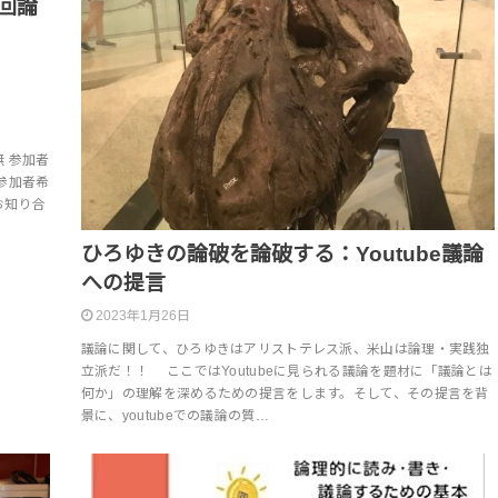
回論
内
 参加者
参加者希
お知り合
ひろゆきの論破を論破する：Youtube議論
への提言
2023年1月26日
議論に関して、ひろゆきはアリストテレス派、米山は論理・実践独
立派だ！！ ここではYoutubeに見られる議論を題材に「議論とは
何か」の理解を深めるための提言をします。そして、その提言を背
景に、youtubeでの議論の質…