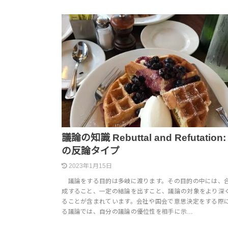
議論の知識 Rebuttal and Refutatio
の反論タイプ
2023年1月15日
議論をする目的は多岐に渡ります。その目的の中には、
成すること、一定の結論を出すこと、議論の対象をより深
ることが含まれています。会社や国会で意思決定をする際
る議論では、自分の議論の優位性を相手に示…