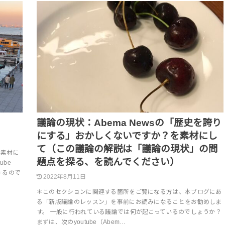
議論の現状：Abema Newsの「歴史を誇り
にする」おかしくないですか？を素材にし
て（この議論の解説は「議論の現状」の問
を素材に
題点を探る、を読んでください）
ube
するので
2022年8月11日
＊このセクションに関連する箇所をご覧になる方は、本ブログにあ
る「新版議論のレッスン」を事前にお読みになることをお勧めしま
す。 一般に行われている議論では何が起こっているのでしょうか？
まずは、次のyoutube（Abem…