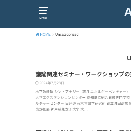
A
MENU
HOME
Uncategorized
U
議論関連セミナー・ワークショップの
2024年7月28日
松下政経塾 シン・アナジー（再生エネルギーベンチャー）
大学エクステンションセンター 愛知県立総合看護専門学校
ルチャーセンター 日弁連 東京言語学研究所 都立町田高校 
策評価局 神戸親和女子大学 大…