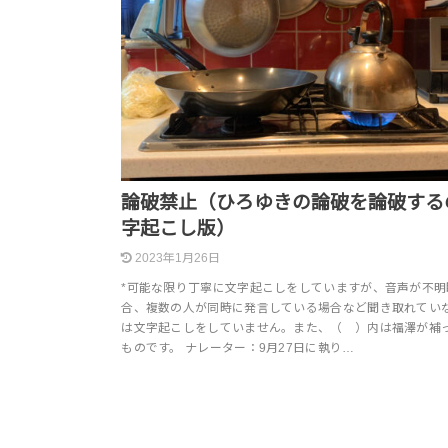
論破禁止（ひろゆきの論破を論破する
字起こし版）
2023年1月26日
*可能な限り丁寧に文字起こしをしていますが、音声が不明
合、複数の人が同時に発言している場合など聞き取れてい
は文字起こしをしていません。また、（ ）内は福澤が補
ものです。 ナレーター：9月27日に執り…