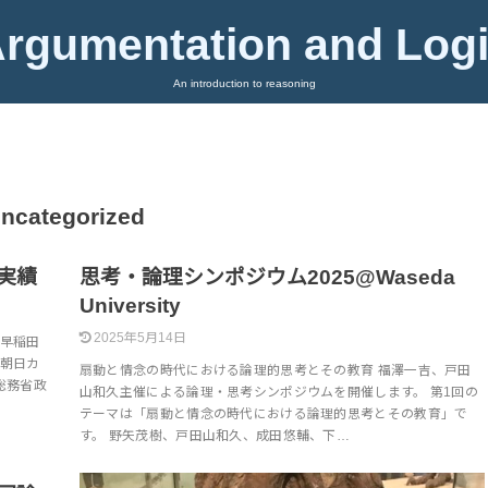
rgumentation and Log
An introduction to reasoning
ncategorized
実績
思考・論理シンポジウム2025@Waseda
University
2025年5月14日
 早稲田
 朝日カ
扇動と情念の時代における論理的思考とその教育 福澤一吉、戸田
総務省政
山和久主催による論理・思考シンポジウムを開催します。 第1回の
テーマは「扇動と情念の時代における論理的思考とその教育」で
す。 野矢茂樹、戸田山和久、成田悠輔、下…